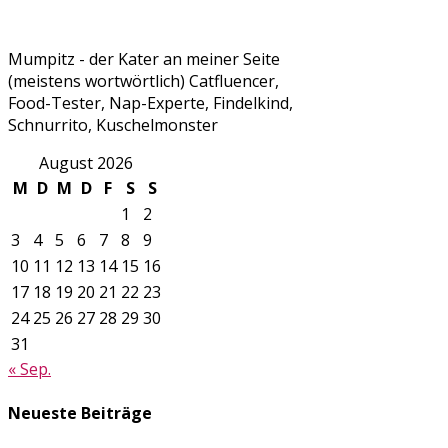
Mumpitz - der Kater an meiner Seite
(meistens wortwörtlich) Catfluencer,
Food-Tester, Nap-Experte, Findelkind,
Schnurrito, Kuschelmonster
August 2026
M
D
M
D
F
S
S
1
2
3
4
5
6
7
8
9
10
11
12
13
14
15
16
17
18
19
20
21
22
23
24
25
26
27
28
29
30
31
« Sep.
Neueste Beiträge