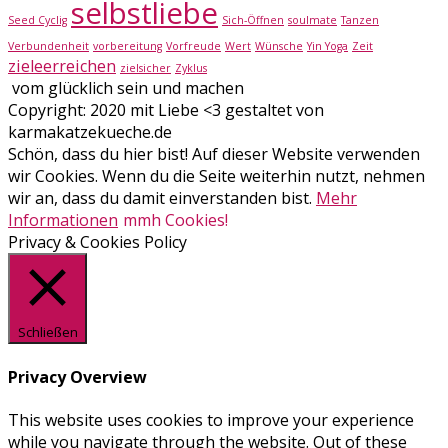
selbstliebe
Seed Cyclig
Sich-Öffnen
soulmate
Tanzen
Verbundenheit
vorbereitung
Vorfreude
Wert
Wünsche
Yin Yoga
Zeit
zieleerreichen
zielsicher
Zyklus
vom glücklich sein und machen
Copyright: 2020 mit Liebe <3 gestaltet von
karmakatzekueche.de
Schön, dass du hier bist! Auf dieser Website verwenden
wir Cookies. Wenn du die Seite weiterhin nutzt, nehmen
wir an, dass du damit einverstanden bist.
Mehr
Informationen
mmh Cookies!
Privacy & Cookies Policy
Schließen
Privacy Overview
This website uses cookies to improve your experience
while you navigate through the website. Out of these