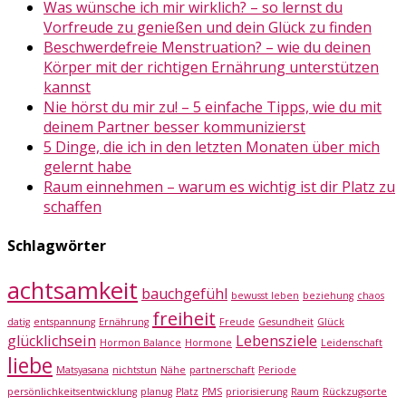
Was wünsche ich mir wirklich? – so lernst du
Vorfreude zu genießen und dein Glück zu finden
Beschwerdefreie Menstruation? – wie du deinen
Körper mit der richtigen Ernährung unterstützen
kannst
Nie hörst du mir zu! – 5 einfache Tipps, wie du mit
deinem Partner besser kommunizierst
5 Dinge, die ich in den letzten Monaten über mich
gelernt habe
Raum einnehmen – warum es wichtig ist dir Platz zu
schaffen
Schlagwörter
achtsamkeit
bauchgefühl
bewusst leben
beziehung
chaos
freiheit
datig
entspannung
Ernährung
Freude
Gesundheit
Glück
glücklichsein
Lebensziele
Hormon Balance
Hormone
Leidenschaft
liebe
Matsyasana
nichtstun
Nähe
partnerschaft
Periode
persönlichkeitsentwicklung
planug
Platz
PMS
priorisierung
Raum
Rückzugsorte