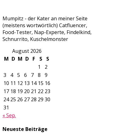
Mumpitz - der Kater an meiner Seite
(meistens wortwörtlich) Catfluencer,
Food-Tester, Nap-Experte, Findelkind,
Schnurrito, Kuschelmonster
August 2026
M
D
M
D
F
S
S
1
2
3
4
5
6
7
8
9
10
11
12
13
14
15
16
17
18
19
20
21
22
23
24
25
26
27
28
29
30
31
« Sep.
Neueste Beiträge