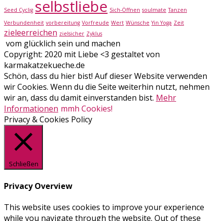
selbstliebe
Seed Cyclig
Sich-Öffnen
soulmate
Tanzen
Verbundenheit
vorbereitung
Vorfreude
Wert
Wünsche
Yin Yoga
Zeit
zieleerreichen
zielsicher
Zyklus
vom glücklich sein und machen
Copyright: 2020 mit Liebe <3 gestaltet von
karmakatzekueche.de
Schön, dass du hier bist! Auf dieser Website verwenden
wir Cookies. Wenn du die Seite weiterhin nutzt, nehmen
wir an, dass du damit einverstanden bist.
Mehr
Informationen
mmh Cookies!
Privacy & Cookies Policy
Schließen
Privacy Overview
This website uses cookies to improve your experience
while you navigate through the website. Out of these