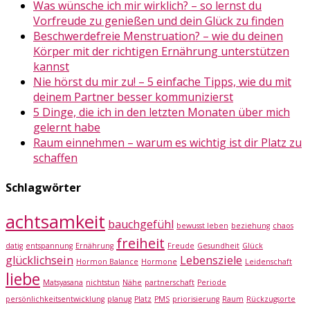
Was wünsche ich mir wirklich? – so lernst du
Vorfreude zu genießen und dein Glück zu finden
Beschwerdefreie Menstruation? – wie du deinen
Körper mit der richtigen Ernährung unterstützen
kannst
Nie hörst du mir zu! – 5 einfache Tipps, wie du mit
deinem Partner besser kommunizierst
5 Dinge, die ich in den letzten Monaten über mich
gelernt habe
Raum einnehmen – warum es wichtig ist dir Platz zu
schaffen
Schlagwörter
achtsamkeit
bauchgefühl
bewusst leben
beziehung
chaos
freiheit
datig
entspannung
Ernährung
Freude
Gesundheit
Glück
glücklichsein
Lebensziele
Hormon Balance
Hormone
Leidenschaft
liebe
Matsyasana
nichtstun
Nähe
partnerschaft
Periode
persönlichkeitsentwicklung
planug
Platz
PMS
priorisierung
Raum
Rückzugsorte