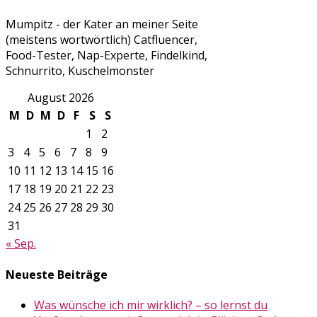
Mumpitz - der Kater an meiner Seite
(meistens wortwörtlich) Catfluencer,
Food-Tester, Nap-Experte, Findelkind,
Schnurrito, Kuschelmonster
August 2026
M
D
M
D
F
S
S
1
2
3
4
5
6
7
8
9
10
11
12
13
14
15
16
17
18
19
20
21
22
23
24
25
26
27
28
29
30
31
« Sep.
Neueste Beiträge
Was wünsche ich mir wirklich? – so lernst du