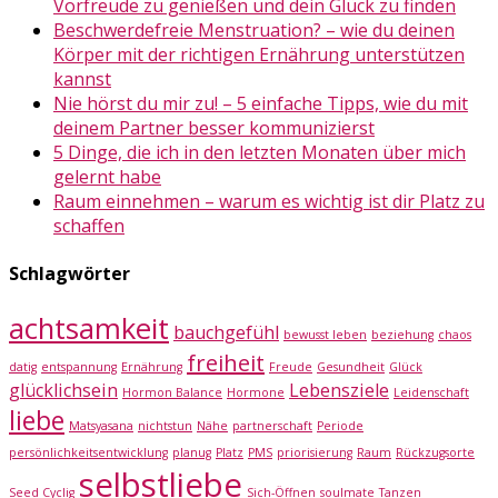
Vorfreude zu genießen und dein Glück zu finden
Beschwerdefreie Menstruation? – wie du deinen
Körper mit der richtigen Ernährung unterstützen
kannst
Nie hörst du mir zu! – 5 einfache Tipps, wie du mit
deinem Partner besser kommunizierst
5 Dinge, die ich in den letzten Monaten über mich
gelernt habe
Raum einnehmen – warum es wichtig ist dir Platz zu
schaffen
Schlagwörter
achtsamkeit
bauchgefühl
bewusst leben
beziehung
chaos
freiheit
datig
entspannung
Ernährung
Freude
Gesundheit
Glück
glücklichsein
Lebensziele
Hormon Balance
Hormone
Leidenschaft
liebe
Matsyasana
nichtstun
Nähe
partnerschaft
Periode
persönlichkeitsentwicklung
planug
Platz
PMS
priorisierung
Raum
Rückzugsorte
selbstliebe
Seed Cyclig
Sich-Öffnen
soulmate
Tanzen