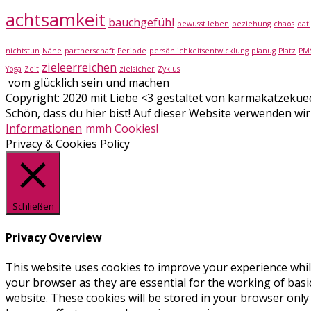
achtsamkeit
bauchgefühl
bewusst leben
beziehung
chaos
dati
nichtstun
Nähe
partnerschaft
Periode
persönlichkeitsentwicklung
planug
Platz
PM
zieleerreichen
Yoga
Zeit
zielsicher
Zyklus
vom glücklich sein und machen
Copyright: 2020 mit Liebe <3 gestaltet von karmakatzekue
Schön, dass du hier bist! Auf dieser Website verwenden wir
Informationen
mmh Cookies!
Privacy & Cookies Policy
Schließen
Privacy Overview
This website uses cookies to improve your experience whil
your browser as they are essential for the working of basi
website. These cookies will be stored in your browser only