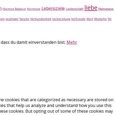
liebe
n
Lebensziele
Hormon Balance
Hormone
Leidenschaft
Matsyasana
fnen
soulmate
Tanzen
Verbundenheit
vorbereitung
Vorfreude
Wert
Wünsche
Yin
 dass du damit einverstanden bist.
Mehr
he cookies that are categorized as necessary are stored on
okies that help us analyze and understand how you use this
these cookies. But opting out of some of these cookies may