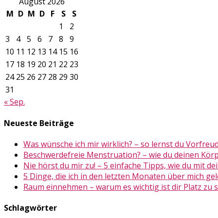
August 2026
M
D
M
D
F
S
S
1
2
3
4
5
6
7
8
9
10
11
12
13
14
15
16
17
18
19
20
21
22
23
24
25
26
27
28
29
30
31
« Sep.
Neueste Beiträge
Was wünsche ich mir wirklich? – so lernst du Vorfreu
Beschwerdefreie Menstruation? – wie du deinen Körp
Nie hörst du mir zu! – 5 einfache Tipps, wie du mit 
5 Dinge, die ich in den letzten Monaten über mich ge
Raum einnehmen – warum es wichtig ist dir Platz zu 
Schlagwörter