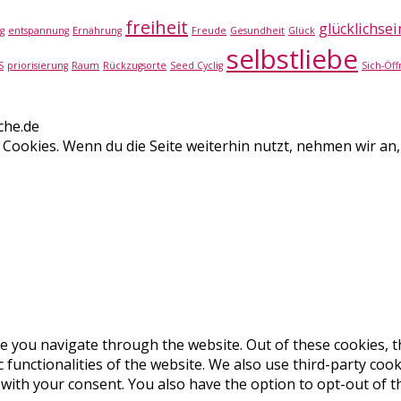
freiheit
glücklichsei
g
entspannung
Ernährung
Freude
Gesundheit
Glück
selbstliebe
S
priorisierung
Raum
Rückzugsorte
Seed Cyclig
Sich-Öf
che.de
 Cookies. Wenn du die Seite weiterhin nutzt, nehmen wir an,
e you navigate through the website. Out of these cookies, t
c functionalities of the website. We also use third-party co
 with your consent. You also have the option to opt-out of 