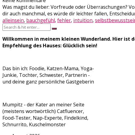
Keine Kommentare
Was magst du lieber: Vorfreude oder Überraschungen? Vo
dir auch manchmal, es würde dir leichter fallen, Entscheidu
alleinsein
,
bauchgefühl
,
fehler
,
intuition
,
selbstbewusstsei
Willkommen in meinem kleinen Wunderland. Hier ist de
Empfehlung des Hauses: Glücklich sein!
Das bin ich: Foodie, Katzen-Mama, Yoga-
Junkie, Tochter, Schwester, Partnerin -
und deine ganz persönliche Gastgeberin
Mumpitz - der Kater an meiner Seite
(meistens wortwörtlich) Catfluencer,
Food-Tester, Nap-Experte, Findelkind,
Schnurrito, Kuschelmonster